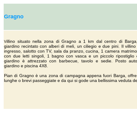
Gragno
illino situato nella zona di Gragno a 1 km dal centro di Barga
V
giardino recintato con alberi di meli, un ciliegio e due pini. Il vill
ingresso, salotto con TV, sala da pranzo, cucina, 1 camera matrim
con due letti singoli, 1 bagno con vasca e un piccolo ripostiglio c
giardino è attrezzato con barbecue, tavolo e sedie. Posto auto 
giardino e piscina 4X8.
Pian di Gragno è una zona di campagna appena fuori Barga, offre l
lunghe o brevi passeggiate e da qui si gode una bellissima veduta de